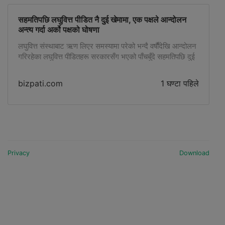
छ। […]
सहमतिपछि लघुवित्त पीडित नै दुई खेमामा, एक पक्षले आन्दोलन
अन्त्य गर्दा अर्को पक्षको घोषणा
लघुवित्त संस्थाबाट ऋण लिएर समस्यामा परेको भन्दै वर्षौंदेखि आन्दोलन
गरिरहेका लघुवित्त पीडितहरू सरकारसँग भएको पाँचबुँदे सहमतिपछि दुई
खेमामा विभाजित भएका छन्। मनिराम ज्ञवाली नेतृत्वको समूहले
सरकारसँग सहमति गर्दै आन्दोलन अन्त्य गरेपछि अर्को समूहले उक्त
bizpati.com
1 घण्टा पहिले
सम्झौता पीडितको हितविपरीत भएको भन्दै अस्वीकार गरेको छ। शनिबार
काठमाडौंमा पत्रकार सम्मेलन गर्दै ‘लघुवित्त तथा वित्तीय शोषणविरुद्ध
किसान-मजदुर आन्दोलन, नेपाल’ले सरकार […]
Privacy
Download