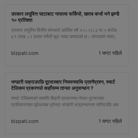
सारेका छन्। […]
उपकार लघुवित्त घाटाबाट नाफामा फर्कियो, खराब कर्जा भने झण्डै
१० प्रतिशत
उपकार लघुवित्त वित्तीय संस्थाले आर्थिक वर्ष २०८२/८३ मा ५ करोड
६१ लाख ८२ हजार रुपैयाँ खुद नाफा कमाएको छ। संस्थाको नाफा,
खुद ब्याज आम्दानी र सञ्चालन नाफामा उल्लेख्य सुधार देखिए पनि
खराब कर्जा झण्डै १० प्रतिशत पुगेकाले सम्पत्ति गुणस्तरमा भने ठूलो
bizpati.com
1 घण्टा पहिले
दबाब देखिएको छ। उपलब्ध विवरणको तुलनात्मक तालिकाअनुसार
अघिल्लो आर्थिक वर्षमा संस्थाले १ करोड ५९ […]
भण्डारी पक्राउपछि दूरसञ्चार नियमनमाथि प्रश्नैप्रश्न, स्मार्ट
टेलिकम प्रकरणले कहाँसम्म तान्ला अनुसन्धान ?
स्मार्ट टेलिकमको सम्पत्ति बिक्री प्रकरणमा नेपाल दूरसञ्चार
प्राधिकरणका पूर्वअध्यक्ष भुपेन्द्र भण्डारी अनुसन्धानमा तानिएपछि अब
चासो उनको पक्राउभन्दा पनि तत्कालीन नियामक नेतृत्वले स्मार्ट
टेलिकम प्रकरणमा के भूमिका निर्वाह गरेको थियो र अनुसन्धानको
bizpati.com
1 घण्टा पहिले
दायरा कहाँसम्म पुग्छ भन्नेमा केन्द्रित भएको छ। केन्द्रीय अनुसन्धान
ब्युरो (सीआईबी)ले भण्डारीमाथि ठगी, आपराधिक विश्वासघात तथा
संगठित अपराधसम्बन्धी कसुरमा अनुसन्धान अघि बढाएको बताइएको