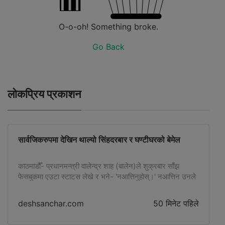
O-o-oh! Something broke.
Go Back
लोकप्रिय प्रकाशन
सार्वजिकरुपमा देखिन थाल्यो सिंहदरबार र घण्टीघरको बेमेल
काठमाडौँ- प्रधानमन्त्री वालेन्द्र शाह (बालेन)ले शुक्रबार साँझ
फेसबुकमा एउटा स्टाटस लेखे र भने- 'नआत्तिनुहोस्।' नआत्तिन उनले
कसलाई भने त्यो प्रष्ट छैन। तर
deshsanchar.com
50 मिनेट पहिले