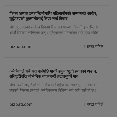
फिफा अध्यक्ष इन्फान्टिनोमाथि महिलासँगको सम्बन्धको आरोप,
यूईएफएको भुक्तानीलाई लिएर नयाँ विवाद
विश्व फुटबलको सर्वोच्च निकाय फिफाका अध्यक्ष जियानी इन्फान्टिनो
अर्को विवादमा तानिएका छन्। यूईएफएको महासचिव रहँदा एक महिला
कर्मचारीसँग उनको सम्बन्ध रहेको र ती कर्मचारी बाहिरिँदा यूईएफएबाट
रकम भुक्तानी गरिएको भन्ने दाबी सार्वजनिक भएपछि इन्फान्टिनोले
bizpati.com
1 घण्टा पहिले
आरोपको कडा खण्डन गरेका हुन्। बेलायती पत्रिका डेली टेलिग्राफले
ती महिला कर्मचारीलाई यूईएफएले छ अंकको रकम भुक्तानी गरेको र
इन्फान्टिनोसँग उनको […]
अमेरिकाले सबै सर्त मानेपछि मात्रै हर्मुज खुल्ने इरानको अडान,
क्षतिपूर्तिदेखि नौसैनिक नाकाबन्दी हटाउनुपर्ने माग
विश्व ऊर्जा आपूर्तिको रणनीतिक मार्ग हर्मुज जलडमरु पुनः सञ्चालनमा
ल्याउने विषयमा इरानले अमेरिकासामु विभिन्न सर्त अघि सारेको छ।
अमेरिकाले ती सर्त पूर्ण रूपमा स्वीकार गरेपछि मात्रै जलमार्ग खोलिने
इरानी अधिकारीहरूले बताएका छन्। इरानको सर्वोच्च राष्ट्रिय सुरक्षा
bizpati.com
1 घण्टा पहिले
परिषद्का सचिव मोहम्मद बाघेर जोलघद्रले हर्मुज खोल्न अमेरिकाले
क्षतिपूर्ति दिनुपर्ने र नौसैनिक नाकाबन्दी अन्त्य गर्नुपर्नेलगायत सर्त अघि