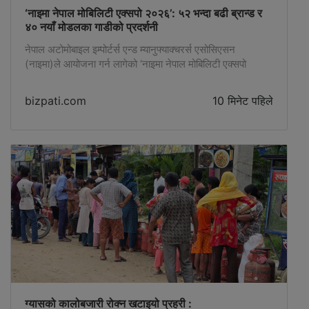
‘नाइमा नेपाल मोबिलिटी एक्सपो २०२६’: ५२ भन्दा बढी ब्रान्ड र
४० नयाँ मोडलका गाडीको प्रदर्शनी
नेपाल अटोमोबाइल इम्पोर्टर्स एन्ड म्यानुफ्याक्चरर्स एसोसिएसन
(नाइमा)ले आयोजना गर्न लागेको ‘नाइमा नेपाल मोबिलिटी एक्सपो
२०२६’मा ४० भन्दा बढी नयाँ सवारीसाधन नेपाली बजारमा पहिलोपटक
सार्वजनिक हुने भएका छन् । आगामी साउन २६ देखि ३१ गते अर्थात्
bizpati.com
10 मिनेट पहिले
अगस्ट ११ देखि १६ सम्म काठमाडौंको भृकुटीमण्डपमा सञ्चालन हुने
एक्सपोमा ५२ भन्दा बढी अन्तर्राष्ट्रिय सवारी ब्रान्ड सहभागी हुने
नाइमाले जनाएको […]
ग्यासको कालोबजारी रोक्न खटाइयो प्रहरी :