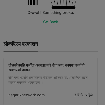
O-o-oh! Something broke.
Go Back
लोकप्रिय प्रकाशन
तोडफोडपछि पलाँता अस्पतालको सेवा बन्द, काममा नफर्कने
डाक्टरको अडान
सेवा बन्द भएसँगै अस्पतालमा मेडिकल अफिसर डा. अली हैदर राईन
काममा नफर्कने भएका छन् ।
nagariknetwork.com
3 मिनेट पहिले