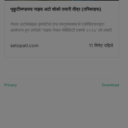
भृकुटीमण्डपमा नाइमा अटो शोको तयारी तीव्र (तस्बिरहरू)
नेपाल अटोमोबाइल इमपोर्टर्स एण्ड म्यानुफ्याक्चरर्स एसोसिएसनद्वारा
आयोजना हुन लागेको 'नाइमा नेपाल मोबिलिटी एक्स्पो २०२६' को तयारी
तीव्र रूपमा अगाडि बढिरहेको छ।
setopati.com
11 मिनेट पहिले
Privacy
Download