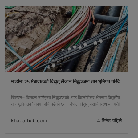
माडीमा २५ मेघावाटको विद्युत् लैजान निकुञ्जमा तार भूमिगत गरिँदै
चितवन– चितवन राष्ट्रिय निकुञ्जको आठ किलोमिटर क्षेत्रमा विद्युतीय
तार भूमिगतको काम अघि बढेको छ । नेपाल विद्युत् प्राधिकरण बागमती
प्रदेश डिभिजन कार्यालयले बोलपत्र आह्वान गरी ठेक्का सम्झौता गरेसँगै
काम अघि बढेको हो । करिब १७ करोड ८६ लाख रुपैयाँको लागतमा २५
khabarhub.com
4 मिनेट पहिले
मेघावाट विद्युत् प्रवाह हुने गरी शारदा एण्ड सुम्नीमा भिसान जेभीले काम
अघि बढाएको हो […]