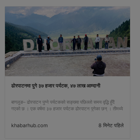
of the Public Health Office and health workers
from all eleven local levels of Kathmandu district.
The breastfeeding room has been established on
the occasion of World Breastfeeding Week. This
year's breastfeeding week has been celebrated
with various programs under the main slogan
'Healthy Start for a Sustainable Life: Everyone's
Support for Effective Breastfeeding'.On Friday,
the closing day...
ढोरपाटनमा पुगे ३७ हजार पर्यटक, ४७ लाख आम्दानी
बागलुङ– ढोरपाटन पुग्ने पर्यटकको सङ्ख्या पछिल्लो समय वृद्धि हुँदै
गएको छ । एक वर्षमा ३७ हजार पर्यटक ढोरपाटन पुगेका छन् । तीमध्ये
अधिकांश आन्तरिक पर्यटक रहेका ढोरपाटन सिकार आरक्ष कार्यालय,
बागलुङले जनाएको छ । नेपालको एक मात्रै सिकार आरक्ष क्षेत्र
khabarhub.com
8 मिनेट पहिले
ढोरपाटन पुग्ने पर्यटकको सङ्ख्या एक वर्षमा १३ हजारले बढेको
कार्यालयका रेञ्जर सागर सुवेदीले जानकारी दिए […]