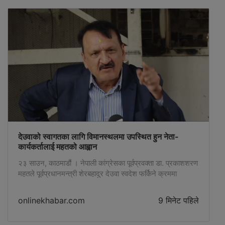
देउवाको स्वागतका लागि विमानस्थलमा उपस्थित हुन नेता-
कार्यकर्तालाई महतको आह्वान
२३ साउन, काठमाडौं । नेपाली कांग्रेसका पूर्वप्रवक्ता डा. प्रकाशशरण
महतले पूर्वप्रधानमन्त्री शेरबहादुर देउवा स्वदेश फर्किने क्रममा
स्वागतका लागि उपस्थित हुन नेता–कार्यकर्ताहरूलाई आह्वान गरेका छन्
। काठमाडौंको बसुन्धारामा शनिबार नुवाकोट–१ का अगुवा
onlinekhabar.com
9 मिनेट पहिले
कार्यकर्ताहरूको भेलालाई सम्बोधन गर्दै उनले …