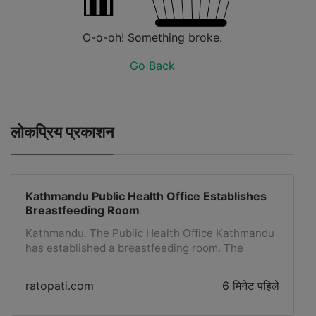
O-o-oh! Something broke.
Go Back
लोकप्रिय प्रकाशन
Kathmandu Public Health Office Establishes
Breastfeeding Room
Kathmandu. The Public Health Office Kathmandu
has established a breastfeeding room. The
breastfeeding room has been inaugurated at its
office located in Teku, Kathmandu, to be
ratopati.com
6 मिनेट पहिले
operational from Friday. It has been stated that
the breastfeeding room will be used by the staff