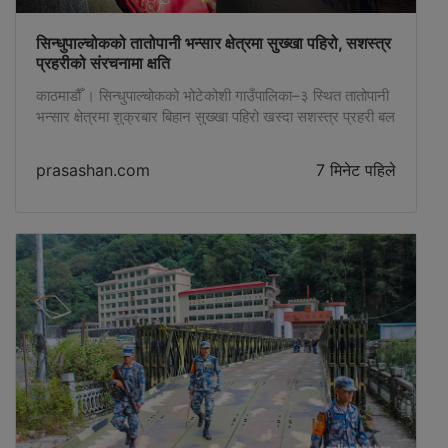
सिन्धुपाल्चोकको तातोपानी भन्सार क्षेत्रमा सुख्खा पहिरो, सशस्त्र
प्रहरीको संरचनामा क्षति
काठमाडौँ । सिन्धुपाल्चोकको भोटेकोशी गाउँपालिका–३ स्थित तातोपानी
भन्सार क्षेत्रमा शुक्रबार बिहान सुख्खा पहिरो खस्दा सशस्त्र प्रहरी बल
नेपाल बोर्डर आउट पोस्ट (बीओपी) तातोपानीका विभिन्न संरचनामा क्षति
पुगेको छ। सशस्त्र प्रहरी बलका अनुसार शुक्रबार बिहान १:१५ बजे
prasashan.com
7 मिनेट पहिले
बीओपी तातोपानीको उत्तर–पश्चिमतर्फ रहेको करिब २०० देखि ३००
मिटर अग्लो डाँडाबाट सुख्खा पहिरो खसेको हो। पहिरोसँगै झरेका
ढुंगाहरू एकआपसमा […]