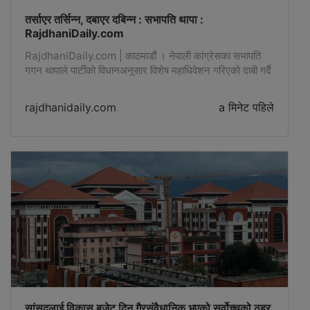
तर्साएर तर्सिन्न, दबाएर दबिन्न : सभापति थापा :
RajdhaniDaily.com
RajdhaniDaily.com | काठमाडौं । नेपाली कांग्रेसका सभापति
गगन थापाले पार्टीको विधानअनुसार विशेष महाधिवेशन गरिएको दाबी गर्दै
कानुनी प्रक्रियामा दृढतापूर्वक अघि बढ्ने बताएका छन् -
rajdhanidaily.com
a मिनेट पहिले
सांसदलाई विकास बजेट दिनु गैरसंवैधानिक भएको सर्वोच्चको ठहर