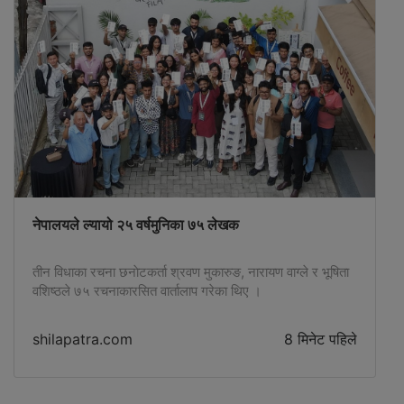
नेपालयले ल्यायो २५ वर्षमुनिका ७५ लेखक
तीन विधाका रचना छनाेटकर्ता श्रवण मुकारुङ, नारायण वाग्ले र भूषिता
वशिष्ठले ७५ रचनाकारसित वार्तालाप गरेका थिए ।
shilapatra.com
8 मिनेट पहिले