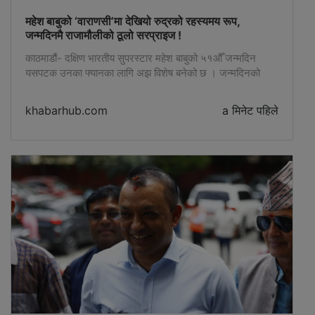
महेश बाबुको ‘वाराणसी’मा देखियो रुद्रको रहस्यमय रूप,
जन्मदिनमै राजामौलीको ठूलो सरप्राइज !
काठमाडौं- दक्षिण भारतीय सुपरस्टार महेश बाबुको ५१औँ जन्मदिन
यसपटक उनका फ्यानका लागि अझ विशेष बनेको छ । जन्मदिनको
अवसर पारेर निर्देशक एसएस राजामौलीको बहुप्रतीक्षित फिल्म
‘वाराणसी’बाट महेश बाबुको पहिलो लुक सार्वजनिक गरिएको छ ।
khabarhub.com
a मिनेट पहिले
‘रुद्र’को रूपमा सार्वजनिक उनको लुकले अहिले सामाजिक सञ्जालमा
तहल्का मच्चाइरहेको छ । तस्बिरमा महेश बाबु जङ्गलको प्राकृतिक
वातावरणमा निकै गम्भीर, शान्त […]