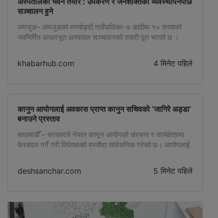
अस्पतालको भवन तयार : उपकरण र जनशक्तिको व्यवस्थापनपछि
सञ्चालन हुने
लमजुङ– लमजुङको मर्स्याङ्दी गाउँपालिका-७ ङादीमा १० शय्याको
नवनिर्मित आधारभूत अस्पताल सञ्चालनको तयारी पूरा भएको छ ।
भवन निर्माण सम्पन्न भए पनि अस्पताललाई तोकिएको क्षमताअनुसार
सञ्चालन गर्न आवश्यक स्वास्थ्य उपकरण तथा जनशक्ति व्यवस्थापन
khabarhub.com
4 मिनेट पहिले
गर्नुपर्ने अवस्था गाउँपालिकाले जनाएको छ । सरकारको ‘एक स्थानीय
तह, एक आधारभूत अस्पताल’ कार्यक्रमअन्तर्गत निर्माण गरिएको
अस्पताल भवन केही साताअघि सम्पन्न भई गाउँपालिकालाई […]
कानुन आयोगलाई अवकास प्राप्त कानुन सचिवको ‘जागिरे अड्डा’
बनाउने प्रस्ताव
काठमाडौँ – सरकारले नेपाल कानून आयोगको संरचना र कार्यक्षेत्रमा
फेरबदल गर्ने गरी विधेयकको मस्यौदा सार्वजनिक गरेको छ। आयोगलाई
निर्देशित गर्ने ‘नेपाल कानून
deshsanchar.com
5 मिनेट पहिले