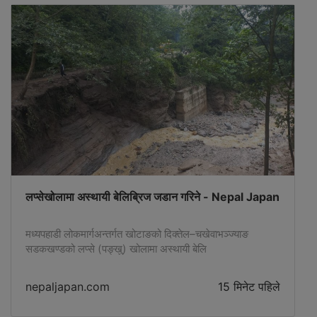
Bagher Zolghadr has made public 6 conditions for
the US, which are as follows:End threats against
Iran and its
लप्सेखोलामा अस्थायी बेलिब्रिज जडान गरिने - Nepal Japan
मध्यपहाडी लोकमार्गअन्तर्गत खोटाङको दिक्तेल–चखेवाभञ्ज्याङ
सडकखण्डको लप्से (पङ्खु) खोलामा अस्थायी बेलि
nepaljapan.com
15 मिनेट पहिले