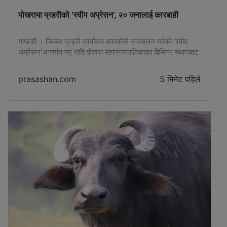
पोखरामा प्रहरीको ‘स्वीप अप्रेसन’, २० जनालाई कारबाही
गण्डकी । जिल्ला प्रहरी कार्यालय कास्कीले सञ्चालन गरेको ‘स्वीप
अप्रेसन’अन्तर्गत गए राति पोखरा महानगरपालिकाका विभिन्न स्थानबाट
२० जनालाई नियन्त्रणमा लिई थप अनुसन्धान प्रक्रिया अगाडि
बढाएको छ । समाजमा अवैध गतिविधि, गुण्डागर्दी गर्ने र शान्ति सुरक्षामा
prasashan.com
5 मिनेट पहिले
खलल पुर्‍याउने विरुद्ध प्रहरीले केही महिना अघिदेखि कास्कीमा ‘स्वीप
अप्रेसन’ सुरु गरेको थियो । जिल्ला प्रहरी कार्यालयसहित मातहतका
कार्यालयबाट खटिएको […]