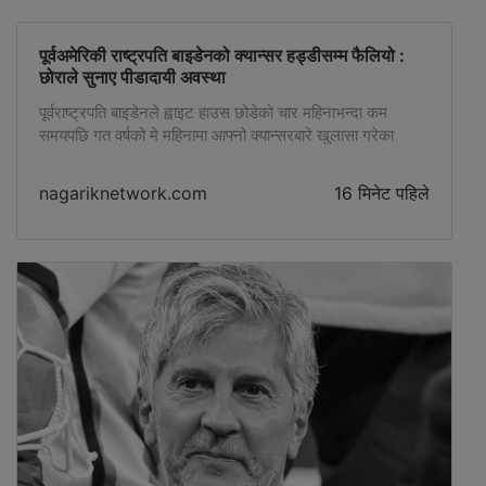
पूर्वअमेरिकी राष्ट्रपति बाइडेनको क्यान्सर हड्डीसम्म फैलियो :
छोराले सुनाए पीडादायी अवस्था
पूर्वराष्ट्रपति बाइडेनले ह्वाइट हाउस छोडेको चार महिनाभन्दा कम
समयपछि गत वर्षको मे महिनामा आफ्नो क्यान्सरबारे खुलासा गरेका
थिए।
nagariknetwork.com
16 मिनेट पहिले