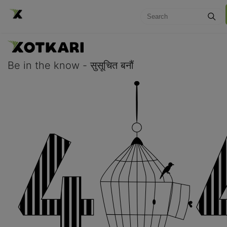
Be in the know - सुसूचित बनौं