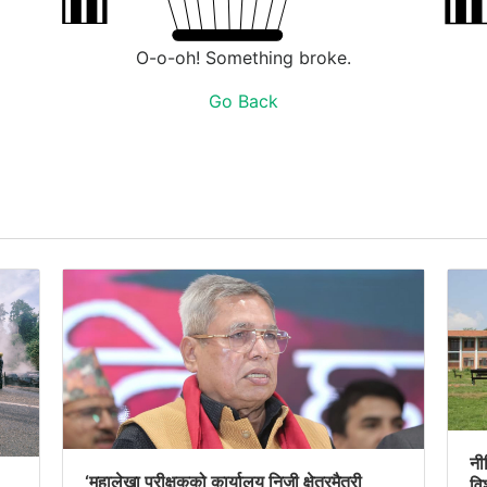
O-o-oh! Something broke.
Go Back
नीत
‘महालेखा परीक्षकको कार्यालय निजी क्षेत्रमैत्री
वि