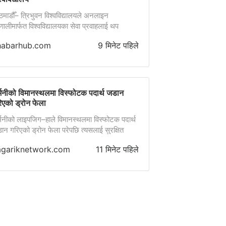
ठमाडौँ– त्रिभुवन विश्वविद्यालयले अनलाइन
णालीमार्फत विश्वविद्यालयका सेवा प्रवाहलाई थप
रभावकारी, सहज र पारदर्शी बनाउने गरी नीति तथा
habarhub.com
9 मिनेट पहिले
्यक्रम तर्जुमा गर्ने भएको छ । विश्वविद्यालयको योजना
िषद्को स्थायी समितिको आज बैठकमा चालु आर्थिक वर्ष
८३–०८४ का लागि योजना परिषद्को पूर्ण बैठकमार्फत
्वविद्यालयसभामा प्रस्तुत गरिने नीति तथा कार्यक्रमबारे
स्तृत छलफल गरिएको हो । बैठकमा विश्वविद्यालयका
्मनीको विमानस्थलमा विस्फोटक पदार्थ जडान
कुलपति तथा […]
िएको ड्रोन फेला
्मनीको लाइपजिग–हाले विमानस्थलमा विस्फोटक पदार्थ
ान गरिएको ड्रोन फेला परेपछि त्यसलाई सुरक्षित
पमा निष्क्रिय गरिएको छ।
agariknetwork.com
11 मिनेट पहिले