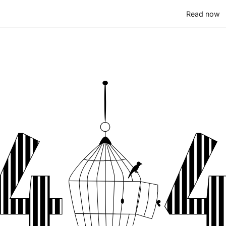
(
Read now