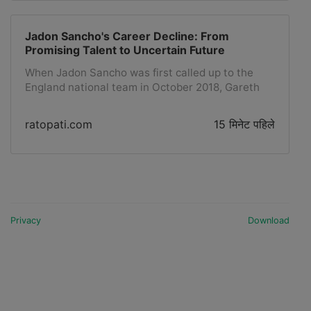
Jadon Sancho's Career Decline: From
Promising Talent to Uncertain Future
When Jadon Sancho was first called up to the
England national team in October 2018, Gareth
Southgate said, ‘Jadon’s story is unusual for a
young English player. He was brave enough to go
ratopati.com
15 मिनेट पहिले
abroad and play every week in front of big crowds
for a big club. He has the psychological strength
to handle it and perform. The decision to go there
says a lot about his character and that’s what you
can see in his performances. He has a huge
amount of belief in himself.’Indeed, when Sancho
left Manchester City for Borussia Dortmund just
Privacy
Download
over a year ago at...