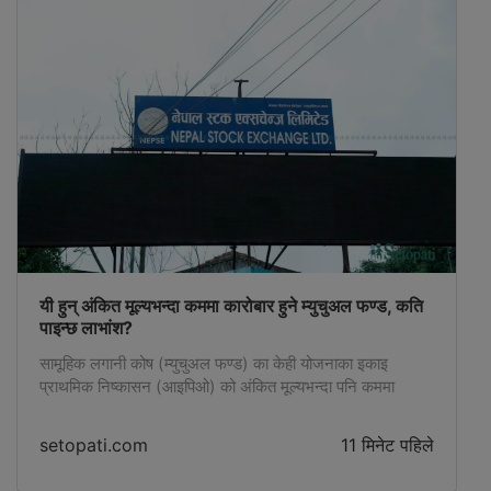
यी हुन् अंकित मूल्यभन्दा कममा कारोबार हुने म्युचुअल फण्ड, कति
पाइन्छ लाभांश?
सामूहिक लगानी कोष (म्युचुअल फण्ड) का केही योजनाका इकाइ
प्राथमिक निष्कासन (आइपिओ) को अंकित मूल्यभन्दा पनि कममा
कारोबार हुन थालेपछि लगानीकर्ताको आकर्षण बढेको छ।
setopati.com
11 मिनेट पहिले