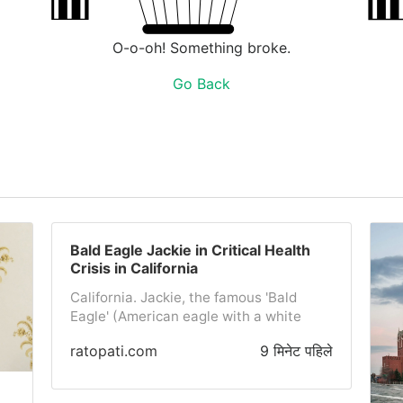
O-o-oh! Something broke.
Go Back
Bald Eagle Jackie in Critical Health
Crisis in California
California. Jackie, the famous 'Bald
Eagle' (American eagle with a white
head) watched by millions of people for
ratopati.com
9 मिनेट पहिले
years through live cameras in
California's Big Bear region, is in a
serious health crisis. Although there has