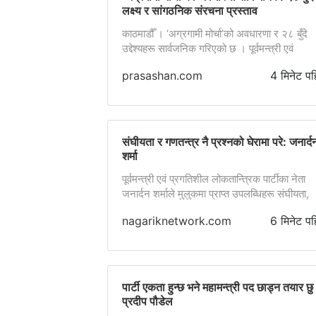
लक्ष्य र सांगठनिक संरचना प्रस्ताव
काठमाडौँ । ‘अग्रगामी मोर्चा’को अवधारणा र २८ बुँदे
उद्देश्यहरू सार्वजनिक गरिएको छ । पूर्वमन्त्री एवं
प्रगतिशील लोकतान्त्रिक पार्टीका नेता जनार्दन शर्माले
prasashan.com
4 मिनेट पह
‘अग्रगामी मोर्चा’को अवधारणा र २८ बुँदे उद्देश्यहरू
सार्वजनिक गरेका हुन् । मुलुकको पछिल्लो राजनीतिक
अवस्था, संघीय लोकतान्त्रिक गणतन्त्रको रक्षा र
नागरिकको जीवनस्तर सुधारका लागि भन्दै उनले मोर्चा
भावी कार्यदिशा स्पष्ट पारे । प्रस्तावित अवधारणामा [
संघीयता र गणतन्त्र नै प्रश्नको घेरामा परे: जनार्द
शर्मा
पूर्वमन्त्री एवं प्रगतिशील लोकतान्त्रिक पार्टीका नेता
जनार्दन शर्माले मुलुकमा प्राप्त उपलब्धिहरू संघीयता,
लोकतन्त्र र गणतन्त्रसमेत गम्भीर प्रश्नको घेरामा पर
nagariknetwork.com
6 मिनेट पह
दाबी गरेका छन्।
पार्टी एकता हुन्छ भने महामन्त्री पद छाड्न तयार छु 
प्रदीप पौडेल