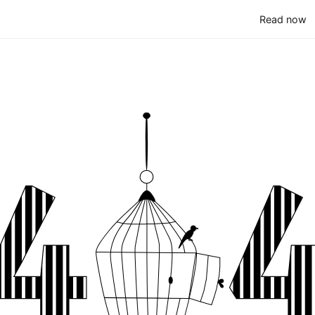
(
Read now