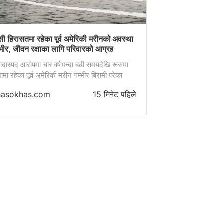
सी हिरासतमा रहेका पूर्व अमेरिकी मरीनको अवस्था
्भीर, जीवन रक्षाका लागि परिवारको आग्रह
वादास्पद आरोपमा चार वर्षभन्दा बढी समयदेखि रूसमा
ामा रहेका पूर्व अमेरिकी मरीन गम्भीर बिरामी परेका
्। उनका परिवार र अधिकारकर्मीहरूले उनको ज्यान
hasokhas.com
15 मिनेट पहिले
न सक्ने भन्दै चिन्ता व्यक्त गरेका छन्। सन् २०२२
ि हिरासतमा रहेका ३२ वर्षीय पूर्व अमेरिकी मरीन रोबर्ट
ल्म्यान जेलभित्र भएको दुर्व्यवहारका कारण विगत ४७
नदेखि चेतना र मानसिक सन्तुलन गुमेको अवस्थामा
ेको […]