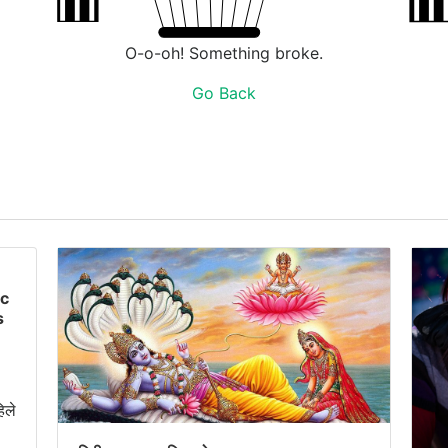
O-o-oh! Something broke.
Go Back
ic
s
l
िले