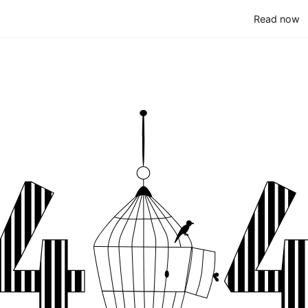
(
Read now