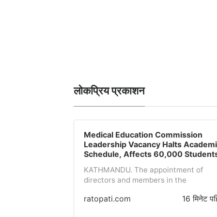
लोकप्रिय प्रकाशन
Medical Education Commission
Leadership Vacancy Halts Academ
Schedule, Affects 60,000 Student
KATHMANDU. The appointment of
directors and members in the
directorates and boards of the Medica
ratopati.com
16 मिनेट पह
Education Commission has not
happened, affecting the commission's