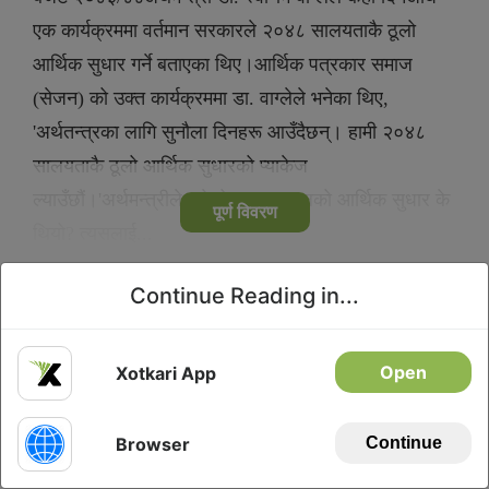
एक कार्यक्रममा वर्तमान सरकारले २०४८ सालयताकै ठूलो
आर्थिक सुधार गर्ने बताएका थिए।आर्थिक पत्रकार समाज
(सेजन) को उक्त कार्यक्रममा डा. वाग्लेले भनेका थिए,
'अर्थतन्त्रका लागि सुनौला दिनहरू आउँदैछन्। हामी २०४८
सालयताकै ठूलो आर्थिक सुधारको प्याकेज
ल्याउँछौं।'अर्थमन्त्रीले भनेको २०४८ सालको आर्थिक सुधार के
पूर्ण विवरण
थियो? त्यसलाई...
Continue Reading in...
Privacy
Download
Open
Xotkari App
Browser
Continue