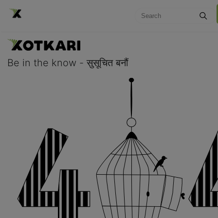
Be in the know - सुसूचित बनौं