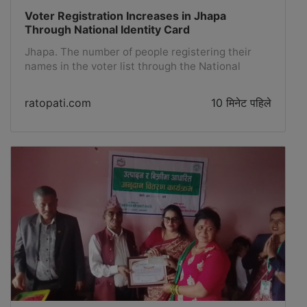
उदयपुरबाट […]
Voter Registration Increases in Jhapa
Through National Identity Card
Jhapa. The number of people registering their
names in the voter list through the National
Identity Card in Jhapa is increasing. Among the
new voters added so far in the voter list
ratopati.com
10 मिनेट पहिले
compilation campaign, which resumed after the
House of Representatives election held in
February, most have registered their names
through the National Identity Card.According to
the District Election Office Jhapa, 10,359 new
voters have been added since last March 22 until
Thursday. Of these, 7,801 registered their names
in the voter list through the National Identity
Card and 2,558 by appearing at the District
Election Office. Among the new...