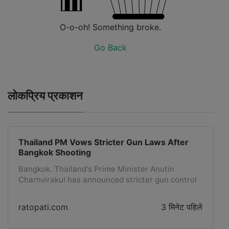
O-o-oh! Something broke.
Go Back
लोकप्रिय प्रकाशन
Thailand PM Vows Stricter Gun Laws After
Bangkok Shooting
Bangkok. Thailand's Prime Minister Anutin
Charnvirakul has announced stricter gun control
laws after a shooting by a teenager in the
outskirts of Bangkok resulted in eight deaths.In
ratopati.com
3 मिनेट पहिले
Friday's incident, a 14-year-old boy, after
murdering his grandparents at home, went to