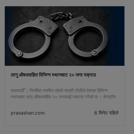
Debsirin School in Nonthaburi. There, he shot at
five teachers and other individuals. Later, one
student also died from injuries, local media
reported. After the attack, the teenager shot
himself.Prime Minister Anutin stated that new
laws will be introduced to ban carrying guns in
public places and allow only government officials
on duty to carry weapons. He expressed his
condolences...
लागु औषधसहित विभिन्न स्थानबाट २० जना पक्राउ
काठमाडौँ । नियमित गस्तीमा रहेको प्रहरी टोलीले देशका विभिन्न
स्थानबाट लागु औषधसहित २० जनालाई पक्राउ गरेको छ । केन्द्रीय
प्रहरी समाचारकक्षका अनुसार उनीहरू भक्तपुर, रूपन्देही, नवलपरासी
पश्चिम, मकवानपुर, पाल्पा, दाङ, झापा, धनकुटा र बाराबाट पक्राउ
prasashan.com
6 मिनेट पहिले
परेका हुन् । भक्तपुर नगरपालिका–१ सल्लाघारीबाट एक, मध्यपुर थिमी
नगरपालिका–१ लोकन्थलीबाट एक, रुपन्देहीको ओमसतिया
गाउँपालिका–१ ठुटेपिपलबाट एक, सिद्धार्थनगर नगरपालिका–९