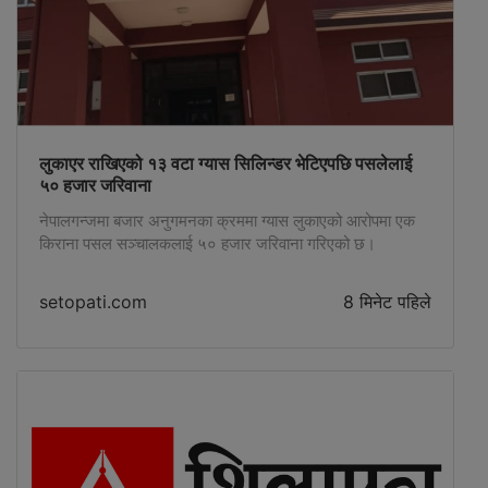
लुकाएर राखिएको १३ वटा ग्यास सिलिन्डर भेटिएपछि पसलेलाई
५० हजार जरिवाना
नेपालगन्जमा बजार अनुगमनका क्रममा ग्यास लुकाएको आरोपमा एक
किराना पसल सञ्चालकलाई ५० हजार जरिवाना गरिएको छ।
setopati.com
8 मिनेट पहिले