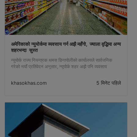
अमेरिकाको न्युयोर्कमा व्यवसाय गर्न अझै महँगो, ज्याला वृद्धिमा अन्य
शहरभन्दा सुस्त
न्युयोर्क राज्य नियन्त्रक थमस डिनापोलीको कार्यालयले सार्वजनिक
गरेको नयाँ प्रतिवेदन अनुसार, न्युयोर्क शहर अझै पनि व्यवसाय
सञ्चालनका लागि अमेरिकाकै महँगो र चुनौतीपूर्ण शहरका रूपमा रहेको
छ। तर, अन्य द्रुत गतिमा बढेका क्षेत्रहरूको तुलनामा यहाँको ज्याला
khasokhas.com
5 मिनेट पहिले
वृद्धिदर भने सुस्त देखिएको छ। “बिजनेस कस्ट्स इन न्युयोर्क सिटी”
शीर्षकको प्रतिवेदन अनुसार सन् २०२५ मा न्युयोर्क शहरको निजी
क्षेत्रको […]