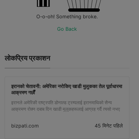
O-o-oh! Something broke.
Go Back
लोकप्रिय प्रकाशन
इरानको चेतावनी: अमेरिका नरोकिए खाडी मुलुकका तेल पूर्वाधारमा
आक्रमण गर्छौं
इरानले अमेरिकी राष्ट्रपति डोनाल्ड ट्रम्पलाई इरानमाथिको सैन्य
आक्रमण रोक्न दबाब दिन खाडी मुलुकहरूलाई आग्रह गर्दै त्यसो नभए
उनीहरूकै तेल, विद्युत्, पानी तथा अन्य रणनीतिक पूर्वाधारमा आक्रमण
गर्ने चेतावनी दिएको छ। इरानी विदेशमन्त्री अब्बास अराघचीले साउदी
bizpati.com
45 मिनेट पहिले
अरब, कतार, टर्की तथा अन्य क्षेत्रीय नेतृत्वसँग उच्चस्तरीय कूटनीतिक
सम्पर्क गर्दै अमेरिकी आक्रमण जारी रहे इरानले खाडी क्षेत्रमा रहेका