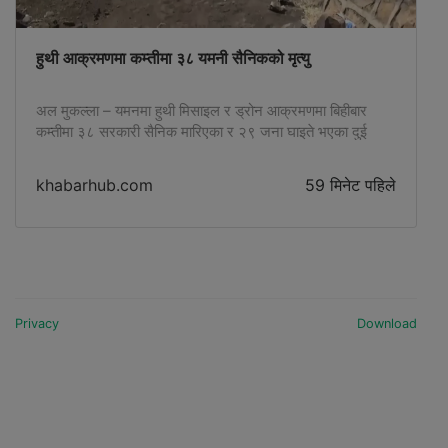
हुथी आक्रमणमा कम्तीमा ३८ यमनी सैनिकको मृत्यु
अल मुकल्ला – यमनमा हुथी मिसाइल र ड्रोन आक्रमणमा बिहीबार
कम्तीमा ३८ सरकारी सैनिक मारिएका र २९ जना घाइते भएका दुई
फरक फरक चिकित्सा स्रोतले एएफपीलाई जानकारी दिएका छन् ।
यसलाई दुई पक्षबीच वर्षौंमा सबैभन्दा घातक दिनहरूमध्ये एक हो। एक
khabarhub.com
59 मिनेट पहिले
सैन्य अधिकारीले एएफपीसँग बताए, “मध्य यमनको मरिब प्रान्तको अल–
रुवाइक क्षेत्रमा रहेको सैन्य शिविरमा आक्रमण भएको […]
Privacy
Download