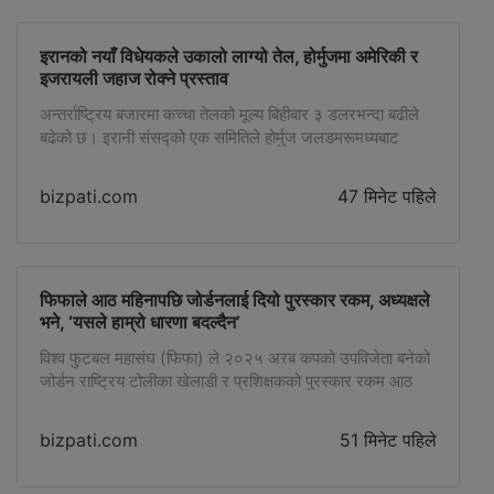
अमेरिकी […]
इरानको नयाँ विधेयकले उकालो लाग्यो तेल, होर्मुजमा अमेरिकी र
इजरायली जहाज रोक्ने प्रस्ताव
अन्तर्राष्ट्रिय बजारमा कच्चा तेलको मूल्य बिहीबार ३ डलरभन्दा बढीले
बढेको छ। इरानी संसद्को एक समितिले होर्मुज जलडमरूमध्यबाट
अमेरिकी, इजरायली तथा इरानले शत्रुतापूर्ण मानेका अन्य मुलुकका
जहाज सञ्चालनमा प्रतिबन्ध लगाउने विधेयकमाथि छलफल सुरु
bizpati.com
47 मिनेट पहिले
गरेपछि तेल बजारमा नयाँ तनाव देखिएको हो। उक्त प्रस्तावअनुसार
प्रतिबन्ध उल्लंघन गर्ने जहाजलाई बोकिएको कार्गोको मूल्यको २०
प्रतिशतसम्म जरिवाना लगाउने व्यवस्था राखिएको छ। […]
फिफाले आठ महिनापछि जोर्डनलाई दियो पुरस्कार रकम, अध्यक्षले
भने, ‘यसले हाम्रो धारणा बदल्दैन’
विश्व फुटबल महासंघ (फिफा) ले २०२५ अरब कपको उपविजेता बनेको
जोर्डन राष्ट्रिय टोलीका खेलाडी र प्रशिक्षकको पुरस्कार रकम आठ
महिनापछि उपलब्ध गराएको छ। जोर्डन फुटबल संघका अध्यक्ष प्रिन्स
अली बिन हुसेनले बिहीबार उक्त जानकारी दिएका हुन्। प्रिन्स अलीले
bizpati.com
51 मिनेट पहिले
सामाजिक सञ्जाल एक्समार्फत फिफा प्रशासनलाई धन्यवाद दिँदै
कतारमा गत डिसेम्बरमा सम्पन्न अरब कपको फाइनलमा पुगेबापतको