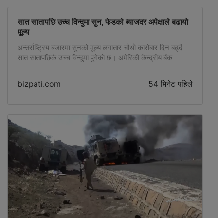
रकम अन्ततः […]
सात सातापछि उच्च विन्दुमा सुन, फेडको ब्याजदर अपेक्षाले बढायो
मूल्य
अन्तर्राष्ट्रिय बजारमा सुनको मूल्य लगातार चौथो कारोबार दिन बढ्दै
सात सातापछिकै उच्च विन्दुमा पुगेको छ। अमेरिकी केन्द्रीय बैंक
(फेडरल रिजर्भ) ले ब्याजदर बढाउने सम्भावना कमजोर बन्दै गएपछि
लगानीकर्ताको आकर्षण पुनः सुनतर्फ बढेको हो। स्पट गोल्ड बिहीबार
bizpati.com
54 मिनेट पहिले
०.४ प्रतिशतले बढेर प्रतिऔंस ४,२६१.९८ डलर पुगेको छ।
कारोबारका क्रममा मूल्य जुन १८ यताकै उच्च स्तरमा पुगेको थियो।
अमेरिकी […]